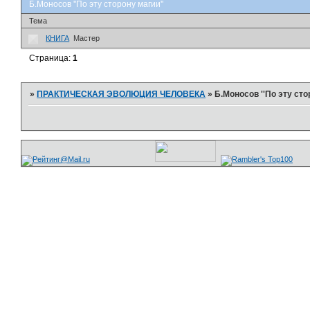
Б.Моносов ''По эту сторону магии''
Тема
КНИГА
Мастер
Страница:
1
»
ПРАКТИЧЕСКАЯ ЭВОЛЮЦИЯ ЧЕЛОВЕКА
»
Б.Моносов ''По эту сто