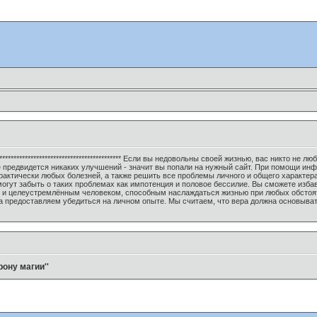
******************************************************** Если вы недовольны своей жизнью, вас 
не предвидется никаких улучшений - значит вы попали на нужный сайт. При помощи и
практически любых болезней, а также решить все проблемы личного и общего характер
огут забыть о таких проблемах как импотенция и половое бессилие. Вы сможете изба
 и целеустремлённым человеком, способным наслаждаться жизнью при любых обстояте
а предоставляем убедиться на личном опыте. Мы считаем, что вера должна основывать
рону магии''