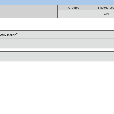
Ответов
Просмотро
1
479
рону магии''