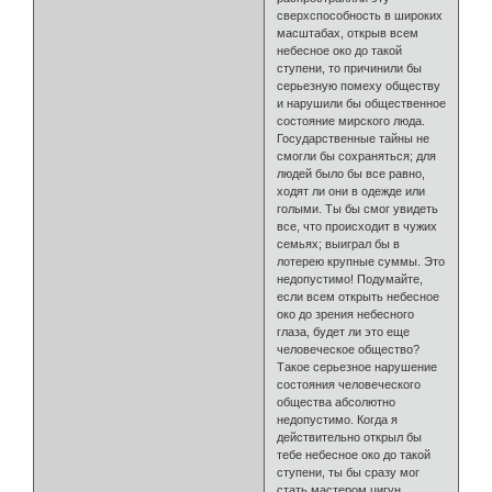
сверхспособность в широких
масштабах, открыв всем
небесное око до такой
ступени, то причинили бы
серьезную помеху обществу
и нарушили бы общественное
состояние мирского люда.
Государственные тайны не
смогли бы сохраняться; для
людей было бы все равно,
ходят ли они в одежде или
голыми. Ты бы смог увидеть
все, что происходит в чужих
семьях; выиграл бы в
лотерею крупные суммы. Это
недопустимо! Подумайте,
если всем открыть небесное
око до зрения небесного
глаза, будет ли это еще
человеческое общество?
Такое серьезное нарушение
состояния человеческого
общества абсолютно
недопустимо. Когда я
действительно открыл бы
тебе небесное око до такой
ступени, ты бы сразу мог
стать мастером цигун.