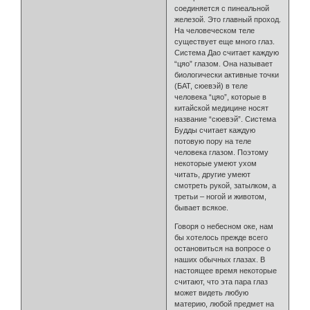
соединяется с пинеальной
железой. Это главный проход.
На человеческом теле
существует еще много глаз.
Система Дао считает каждую
“цяо” глазом. Она называет
биологически активные точки
(БАТ, сюевэй) в теле
человека “цяо”, которые в
китайской медицине носят
название “сюевэй”. Система
Будды считает каждую
потовую пору на теле
человека глазом. Поэтому
некоторые умеют ухом
читать, другие умеют
смотреть рукой, затылком, а
третьи – ногой и животом,
бывает всякое.
Говоря о небесном оке, нам
бы хотелось прежде всего
остановиться на вопросе о
наших обычных глазах. В
настоящее время некоторые
считают, что эта пара глаз
может видеть любую
материю, любой предмет на