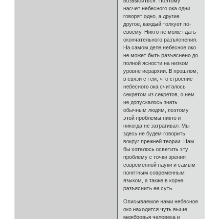
возвыситься. Поэтому
насчет небесного ока одни
говорят одно, а другие
другое, каждый толкует по-
своему. Никто не может дать
окончательного разъяснения.
На самом деле небесное око
не может быть разъяснено до
полной ясности на низком
уровне иерархии. В прошлом,
в связи с тем, что строение
небесного ока считалось
секретом из секретов, о нем
не допускалось знать
обычным людям, поэтому
этой проблемы никто и
никогда не затрагивал. Мы
здесь не будем говорить
вокруг прежней теории. Нам
бы хотелось осветить эту
проблему с точки зрения
современной науки и самым
понятным современным
языком, а также в корне
разъяснить ее суть.
Описываемое нами небесное
око находится чуть выше
межбровья человека и