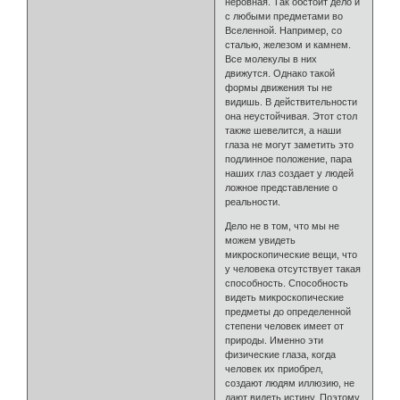
неровная. Так обстоит дело и
с любыми предметами во
Вселенной. Например, со
сталью, железом и камнем.
Все молекулы в них
движутся. Однако такой
формы движения ты не
видишь. В действительности
она неустойчивая. Этот стол
также шевелится, а наши
глаза не могут заметить это
подлинное положение, пара
наших глаз создает у людей
ложное представление о
реальности.
Дело не в том, что мы не
можем увидеть
микроскопические вещи, что
у человека отсутствует такая
способность. Способность
видеть микроскопические
предметы до определенной
степени человек имеет от
природы. Именно эти
физические глаза, когда
человек их приобрел,
создают людям иллюзию, не
дают видеть истину. Поэтому