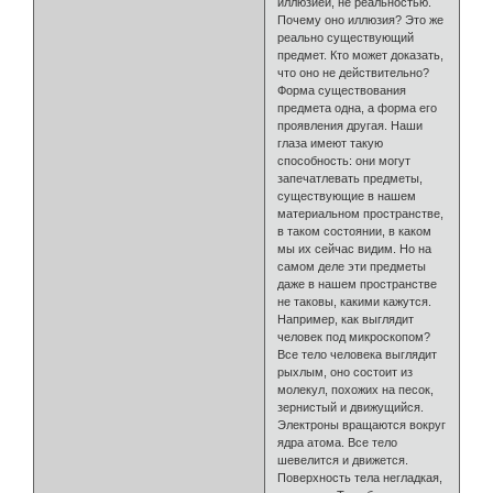
иллюзией, не реальностью.
Почему оно иллюзия? Это же
реально существующий
предмет. Кто может доказать,
что оно не действительно?
Форма существования
предмета одна, а форма его
проявления другая. Наши
глаза имеют такую
способность: они могут
запечатлевать предметы,
существующие в нашем
материальном пространстве,
в таком состоянии, в каком
мы их сейчас видим. Но на
самом деле эти предметы
даже в нашем пространстве
не таковы, какими кажутся.
Например, как выглядит
человек под микроскопом?
Все тело человека выглядит
рыхлым, оно состоит из
молекул, похожих на песок,
зернистый и движущийся.
Электроны вращаются вокруг
ядра атома. Все тело
шевелится и движется.
Поверхность тела негладкая,