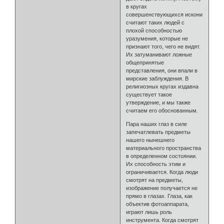
в кругах
совершенствующихся искони
считают таких людей с
плохой способностью
уразумения, которые не
признают того, чего не видят.
Их затуманивают ложные
общепринятые
представления, они впали в
мирские заблуждения. В
религиозных кругах издавна
существует такое
утверждение, и мы также
считаем его обоснованным.
Пара наших глаз в силе
запечатлевать предметы
нашего нынешнего
материального пространства
в определенном состоянии.
Их способность этим и
ограничивается. Когда люди
смотрят на предметы,
изображение получается не
прямо в глазах. Глаза, как
объектив фотоаппарата,
играют лишь роль
инструмента. Когда смотрят