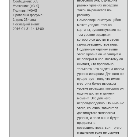
небесного ока. Однако на
Сообщений:
585
разных уровнях иерархии
Уважение:
[+0/-0]
Закон выражается по-
Позитив:
[+0/-0]
разному.
Провел на форуме:
1 день 23 часа
Самосовершенствующийся
Последний визит:
может увидеть только
2016-01-31 14:13:00
картины, существующие на
том уровне иерархии,
которого он достиг в своем
самосовершенствовании.
Подлинную картину выше
этого уровня он не увидит и
не поверит в нее, поэтому он
считает, что правильно
только то, что видит на своем
уровне иерархии. Для него не
существует того, что имеет
место на более высоком
уровне иерархии, которого он
еще не достиг в данный
момент. Это для него
неправдоподобно. Понимание
этого, конечно, зависит от
достигнутого человеком
уровня, и если он не будет
продолжать
совершенствоваться, то его
мышление тоже не сможет