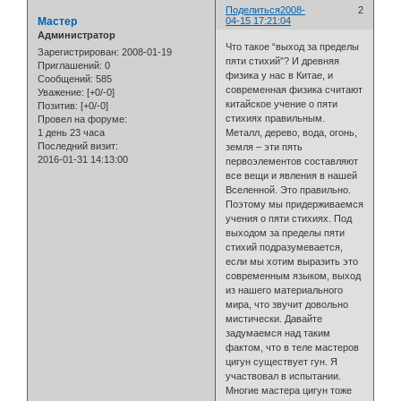
Поделиться
2008-
2
Мастер
04-15 17:21:04
Администратор
Что такое “выход за пределы
Зарегистрирован
: 2008-01-19
пяти стихий”? И древняя
Приглашений:
0
физика у нас в Китае, и
Сообщений:
585
современная физика считают
Уважение:
[+0/-0]
китайское учение о пяти
Позитив:
[+0/-0]
стихиях правильным.
Провел на форуме:
1 день 23 часа
Металл, дерево, вода, огонь,
Последний визит:
земля – эти пять
2016-01-31 14:13:00
первоэлементов составляют
все вещи и явления в нашей
Вселенной. Это правильно.
Поэтому мы придерживаемся
учения о пяти стихиях. Под
выходом за пределы пяти
стихий подразумевается,
если мы хотим выразить это
современным языком, выход
из нашего материального
мира, что звучит довольно
мистически. Давайте
задумаемся над таким
фактом, что в теле мастеров
цигун существует гун. Я
участвовал в испытании.
Многие мастера цигун тоже