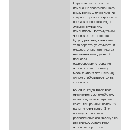
Окружающие не заметят
изменения твоего внешнего
вида, твои молекулы-клетки
сохранят прежнее строение и
порядок расположения, но
энергия внутри них
изменилась. Поэтому такой
человек естественно не
будет дряхлеть, клетки его
тела перестанут отмирать и,
следовательно, его никогда
не покинет молодость. В
процессе
самосовершенствования
человек начнет выглядеть
моложе своих лет. Наконец,
он уже стабилизируется на
своем месте.
Конечно, когда такое тело
столкнется с автомобилем,
может случиться перелом
кости, при ранении ножом из
раны потечет кровь. Это
потому, что порядок
расположения его молекул не
изменился, однако тело
человека перестало