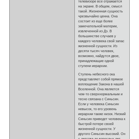
телевизоре все отражается
на экране. В общем, смысл
такой. Жизненная сущность
чрезвычайно ценна. Она
состоит из еще более
замечательной материи,
извлеченной из Дэ. В
большинстве случаев у
каждого человека свой запас
жизненной сущности. Из
десяти тысяч человек,
возможно, найдутся двое,
принадлежащие одной
ступени иерархии.
Ступень небесного ока
представляет собой прямое
воплощение Закона в нашей
Вселенной. Она является
чем-то сверхнормальным и
тесно связана с Синьсин.
Если у человека Синьсин
невысок, то его уровень
иерархии также низок. Низкий
Синьсин приведет человека к
быстрой потере своей
жизненной сущности. У
другого Синьсин высокий. Он
с детства до взрослых лет,