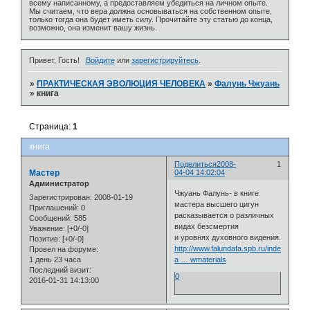
всему написанному, а предоставляем убедиться на личном опыте.
Мы считаем, что вера должна основываться на собственном опыте,
только тогда она будет иметь силу. Прочитайте эту статью до конца,
возможно, она изменит вашу жизнь.
Привет, Гость!
Войдите
или
зарегистрируйтесь
.
»
ПРАКТИЧЕСКАЯ ЭВОЛЮЦИЯ ЧЕЛОВЕКА
»
Фалунь Чжуань
»
книга
Страница:
1
книга
Поделиться
2008-
1
Мастер
04-04 14:02:04
Администратор
Чжуань Фалунь- в книге
Зарегистрирован
: 2008-01-19
мастера высшего цигун
Приглашений:
0
расказывается о различных
Сообщений:
585
видах безсмертия
Уважение:
[+0/-0]
и уровнях духовного видения.
Позитив:
[+0/-0]
http://www.falundafa.spb.ru/index.php?
Провел на форуме:
1 день 23 часа
a … wmaterials
Последний визит:
0
2016-01-31 14:13:00