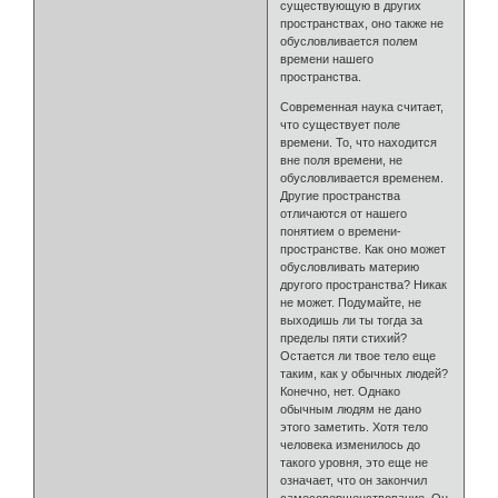
существующую в других
пространствах, оно также не
обусловливается полем
времени нашего
пространства.
Современная наука считает,
что существует поле
времени. То, что находится
вне поля времени, не
обусловливается временем.
Другие пространства
отличаются от нашего
понятием о времени-
пространстве. Как оно может
обусловливать материю
другого пространства? Никак
не может. Подумайте, не
выходишь ли ты тогда за
пределы пяти стихий?
Остается ли твое тело еще
таким, как у обычных людей?
Конечно, нет. Однако
обычным людям не дано
этого заметить. Хотя тело
человека изменилось до
такого уровня, это еще не
означает, что он закончил