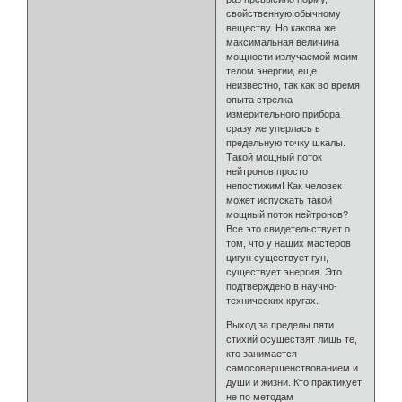
свойственную обычному
веществу. Но какова же
максимальная величина
мощности излучаемой моим
телом энергии, еще
неизвестно, так как во время
опыта стрелка
измерительного прибора
сразу же уперлась в
предельную точку шкалы.
Такой мощный поток
нейтронов просто
непостижим! Как человек
может испускать такой
мощный поток нейтронов?
Все это свидетельствует о
том, что у наших мастеров
цигун существует гун,
существует энергия. Это
подтверждено в научно-
технических кругах.
Выход за пределы пяти
стихий осуществят лишь те,
кто занимается
самосовершенствованием и
души и жизни. Кто практикует
не по методам