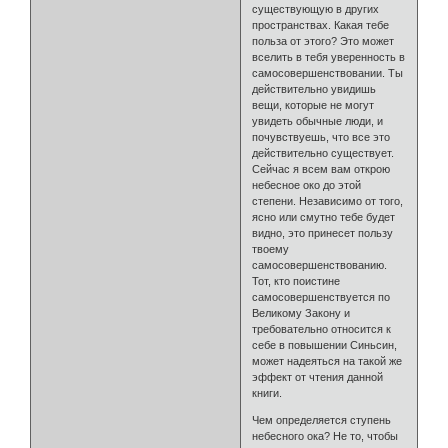
существующую в других
пространствах. Какая тебе
польза от этого? Это может
вселить в тебя уверенность в
самосовершенствовании. Ты
действительно увидишь
вещи, которые не могут
увидеть обычные люди, и
почувствуешь, что все это
действительно существует.
Сейчас я всем вам открою
небесное око до этой
степени. Независимо от того,
ясно или смутно тебе будет
видно, это принесет пользу
твоему
самосовершенствованию.
Тот, кто поистине
самосовершенствуется по
Великому Закону и
требовательно относится к
себе в повышении Cиньсин,
может надеяться на такой же
эффект от чтения данной
книги.
Чем определяется ступень
небесного ока? Не то, чтобы