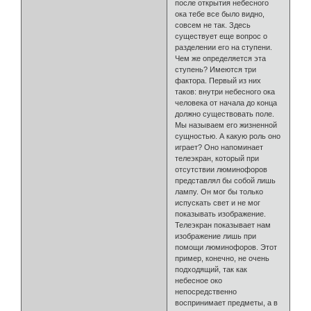
после открытия небесного
ока тебе все было видно,
совсем не так. Здесь
существует еще вопрос о
разделении его на ступени.
Чем же определяется эта
ступень? Имеются три
фактора. Первый из них
таков: внутри небесного ока
человека от начала до конца
должно существовать поле.
Мы называем его жизненной
сущностью. А какую роль оно
играет? Оно напоминает
телеэкран, который при
отсутствии люминофоров
представлял бы собой лишь
лампу. Он мог бы только
испускать свет и не мог
показывать изображение.
Телеэкран показывает нам
изображение лишь при
помощи люминофоров. Этот
пример, конечно, не очень
подходящий, так как
небесное око
непосредственно
воспринимает предметы, а в