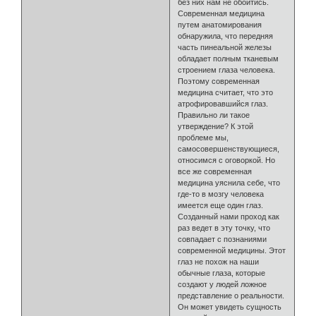
без них нам не обойтись.
Современная медицина
путем анатомирования
обнаружила, что передняя
часть пинеальной железы
обладает полным тканевым
строением глаза человека.
Поэтому современная
медицина считает, что это
атрофировавшийся глаз.
Правильно ли такое
утверждение? К этой
проблеме мы,
самосовершенствующиеся,
относимся с оговоркой. Но
все же современная
медицина уяснила себе, что
где-то в мозгу человека
имеется еще один глаз.
Созданный нами проход как
раз ведет в эту точку, что
совпадает с познаниями
современной медицины. Этот
глаз не похож на наши
обычные глаза, которые
создают у людей ложное
представление о реальности.
Он может увидеть сущность