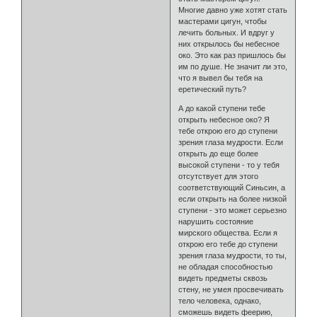
Многие давно уже хотят стать
мастерами цигун, чтобы
лечить больных. И вдруг у
них открылось бы небесное
око. Это как раз пришлось бы
им по душе. Не значит ли это,
что я вывел бы тебя на
еретический путь?
А до какой ступени тебе
открыть небесное око? Я
тебе открою его до ступени
зрения глаза мудрости. Если
открыть до еще более
высокой ступени - то у тебя
отсутствует для этого
соответствующий Cиньсин, а
если открыть на более низкой
ступени - это может серьезно
нарушить состояние
мирского общества. Если я
открою его тебе до ступени
зрения глаза мудрости, то ты,
не обладая способностью
видеть предметы сквозь
стену, не умея просвечивать
тело человека, однако,
сможешь видеть феерию,