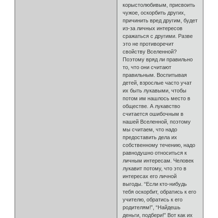
корыстолюбивым, присвоить
чужое, оскорбить других,
причинить вред другим, будет
из-за личных интересов
сражаться с другими. Разве
это не противоречит
свойству Вселенной?
Поэтому вряд ли правильно
то, что они считают
правильным. Воспитывая
детей, взрослые часто учат
их быть лукавыми, чтобы
потом им нашлось место в
обществе. А лукавство
считается ошибочным в
нашей Вселенной, поэтому
мы считаем, что надо
предоставить дела их
собственному течению, надо
равнодушно относиться к
личным интересам. Человек
лукавит потому, что это в
интересах его личной
выгоды. “Если кто-нибудь
тебя оскорбит, обратись к его
учителю, обратись к его
родителям!”, “Найдешь
деньги, подбери!” Вот как их