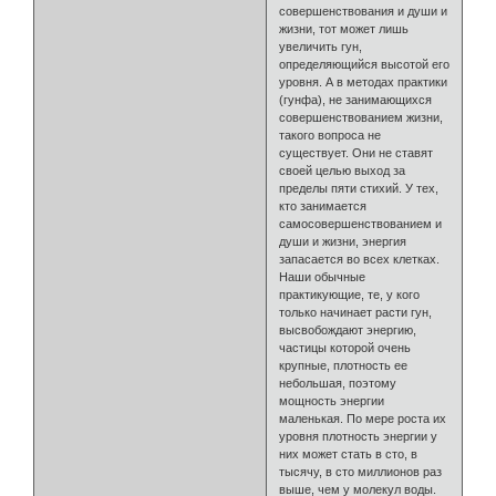
совершенствования и души и
жизни, тот может лишь
увеличить гун,
определяющийся высотой его
уровня. А в методах практики
(гунфа), не занимающихся
совершенствованием жизни,
такого вопроса не
существует. Они не ставят
своей целью выход за
пределы пяти стихий. У тех,
кто занимается
самосовершенствованием и
души и жизни, энергия
запасается во всех клетках.
Наши обычные
практикующие, те, у кого
только начинает расти гун,
высвобождают энергию,
частицы которой очень
крупные, плотность ее
небольшая, поэтому
мощность энергии
маленькая. По мере роста их
уровня плотность энергии у
них может стать в сто, в
тысячу, в сто миллионов раз
выше, чем у молекул воды.