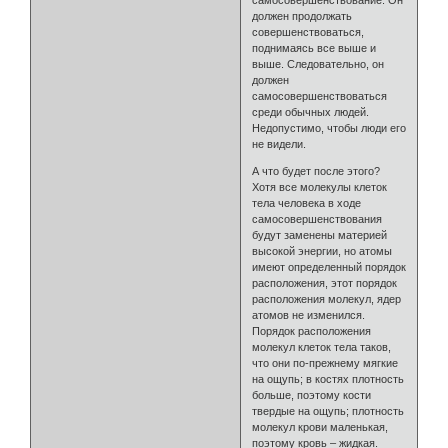
самосовершенствование. Он
должен продолжать
совершенствоваться,
поднимаясь все выше и
выше. Следовательно, он
должен
самосовершенствоваться
среди обычных людей.
Недопустимо, чтобы люди его
не видели.
А что будет после этого?
Хотя все молекулы клеток
тела человека в ходе
самосовершенствования
будут заменены материей
высокой энергии, но атомы
имеют определенный порядок
расположения, этот порядок
расположения молекул, ядер
атомов не изменился.
Порядок расположения
молекул клеток тела таков,
что они по-прежнему мягкие
на ощупь; в костях плотность
больше, поэтому кости
твердые на ощупь; плотность
молекул крови маленькая,
поэтому кровь – жидкая.