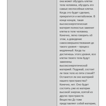
она может обуздать клетки
тела человека, обуздать его
самые неспособные клетки.
Когда это будет сделано,
прекратится и метаболизм. В
конце концов, такая
высокоэнергетическая
материя полностью заменит
клетки в теле человека.
Конечно, легко говорить об
этом, а доведение
самосовершенствования до
такого уровня – процесс
медленный. Когда ты
достигнешь этого уровня, все
клетки твоего тела будут
заменены
высокоэнергетической
материей. Подумай, состоит
ли твое тело из пяти стихий?
Останется ли оно материей
нашего пространства?
Конечно, нет. Оно будет
состоять уже из материи
высокой энергии, взятой из
других пространств.
Вещество Дэ тоже
представляет собой материю,