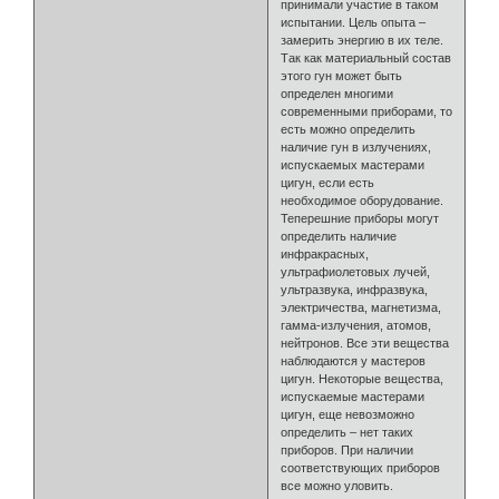
принимали участие в таком
испытании. Цель опыта –
замерить энергию в их теле.
Так как материальный состав
этого гун может быть
определен многими
современными приборами, то
есть можно определить
наличие гун в излучениях,
испускаемых мастерами
цигун, если есть
необходимое оборудование.
Теперешние приборы могут
определить наличие
инфракрасных,
ультрафиолетовых лучей,
ультразвука, инфразвука,
электричества, магнетизма,
гамма-излучения, атомов,
нейтронов. Все эти вещества
наблюдаются у мастеров
цигун. Некоторые вещества,
испускаемые мастерами
цигун, еще невозможно
определить – нет таких
приборов. При наличии
соответствующих приборов
все можно уловить.