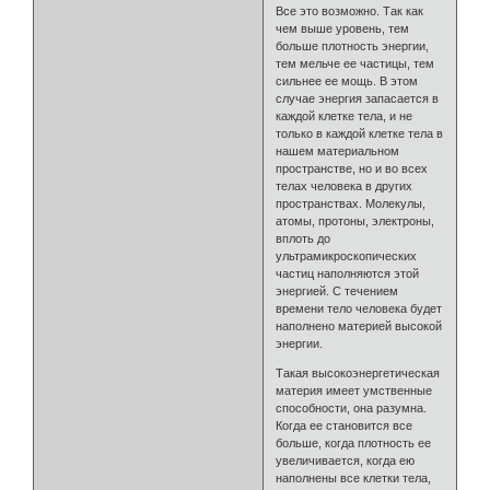
Все это возможно. Так как
чем выше уровень, тем
больше плотность энергии,
тем мельче ее частицы, тем
сильнее ее мощь. В этом
случае энергия запасается в
каждой клетке тела, и не
только в каждой клетке тела в
нашем материальном
пространстве, но и во всех
телах человека в других
пространствах. Молекулы,
атомы, протоны, электроны,
вплоть до
ультрамикроскопических
частиц наполняются этой
энергией. С течением
времени тело человека будет
наполнено материей высокой
энергии.
Такая высокоэнергетическая
материя имеет умственные
способности, она разумна.
Когда ее становится все
больше, когда плотность ее
увеличивается, когда ею
наполнены все клетки тела,