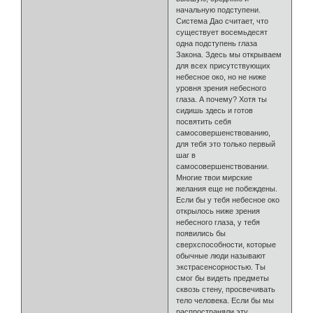
начальную подступени.
Система Дао считает, что
существует восемьдесят
одна подступень глаза
Закона. Здесь мы открываем
для всех присутствующих
небесное око, но не ниже
уровня зрения небесного
глаза. А почему? Хотя ты
сидишь здесь и готов
посвятить себя
самосовершенствованию,
для тебя это только первый
шаг в
самосовершенствовании.
Многие твои мирские
желания еще не побеждены.
Если бы у тебя небесное око
открылось ниже зрения
небесного глаза, у тебя
появились бы
сверхспособности, которые
обычные люди называют
экстрасенсорностью. Ты
смог бы видеть предметы
сквозь стену, просвечивать
тело человека. Если бы мы
распространяли эту