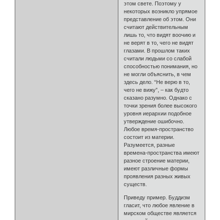
этом свете. Поэтому у
некоторых возникло упрямое
представление об этом. Они
считают действительным
лишь то, что видят воочию и
не верят в то, чего не видят
глазами. В прошлом таких
считали людьми со слабой
способностью понимания, но
не могли объяснить, в чем
здесь дело. “Не верю в то,
чего не вижу”, – как будто
сказано разумно. Однако с
точки зрения более высокого
уровня иерархии подобное
утверждение ошибочно.
Любое время-пространство
состоит из материи.
Разумеется, разные
времена-пространства имеют
разное строение материи,
имеют различные формы
проявления разных живых
существ.
Приведу пример. Буддизм
гласит, что любое явление в
мирском обществе является