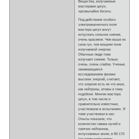
Вещества, излучаемые
мастерами цигун,
чрезвычайно богаты.
Под действием особого
электромагнитного поля
мастера цигун могут
испускать сильное сияние,
очень красивое. Чем выше их
сила гун, тем мощнее поле
излучаемой энергии.
Обычные люди тоже
излучают сияние. Только
очень, очень слабое. Ученые,
занимающиеся
исследованием физики
высоких энергий, считают,
что энергия есть не что иное,
как нейтроны, атомы и тому
подобное. Многие мастера
цигун, в том числе и
сравнительно известные,
участвовали в испытаниях. Я
тоже участвовал в них.
Опыты показали, что
количество гамма-лучей и
горячих нейтронов,
испускаемых мною, в 80-170
раз превысило норму,