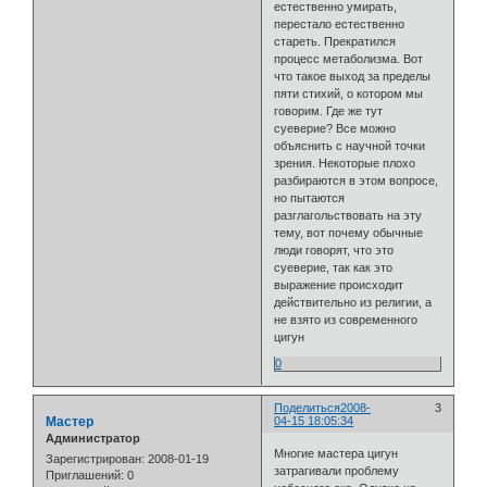
естественно умирать,
перестало естественно
стареть. Прекратился
процесс метаболизма. Вот
что такое выход за пределы
пяти стихий, о котором мы
говорим. Где же тут
суеверие? Все можно
объяснить с научной точки
зрения. Некоторые плохо
разбираются в этом вопросе,
но пытаются
разглагольствовать на эту
тему, вот почему обычные
люди говорят, что это
суеверие, так как это
выражение происходит
действительно из религии, а
не взято из современного
цигун
0
Поделиться
2008-
3
Мастер
04-15 18:05:34
Администратор
Многие мастера цигун
Зарегистрирован
: 2008-01-19
затрагивали проблему
Приглашений:
0