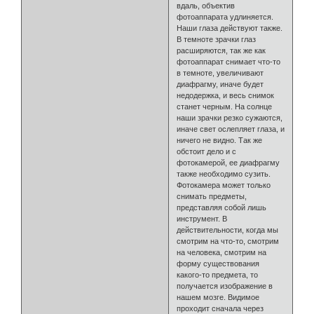
вдаль, объектив
фотоаппарата удлиняется.
Наши глаза действуют также.
В темноте зрачки глаз
расширяются, так же как
фотоаппарат снимает что-то
в темноте, увеличивают
диафрагму, иначе будет
недодержка, и весь снимок
станет черным. На солнце
наши зрачки резко сужаются,
иначе свет ослепляет глаза, и
ничего не видно. Так же
обстоит дело и с
фотокамерой, ее диафрагму
также необходимо сузить.
Фотокамера может только
снимать предметы,
представляя собой лишь
инструмент. В
действительности, когда мы
смотрим на что-то, смотрим
на человека, смотрим на
форму существования
какого-то предмета, то
получается изображение в
нашем мозге. Видимое
проходит сначала через