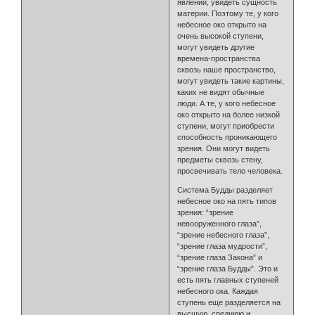
явлений, увидеть сущность
материи. Поэтому те, у кого
небесное око открыто на
очень высокой ступени,
могут увидеть другие
времена-пространства
сквозь наше пространство,
могут увидеть такие картины,
каких не видят обычные
люди. А те, у кого небесное
око открыто на более низкой
ступени, могут приобрести
способность проникающего
зрения. Они могут видеть
предметы сквозь стену,
просвечивать тело человека.
Система Будды разделяет
небесное око на пять типов
зрения: “зрение
невооруженного глаза”,
“зрение небесного глаза”,
“зрение глаза мудрости”,
“зрение глаза Закона” и
“зрение глаза Будды”. Это и
есть пять главных ступеней
небесного ока. Каждая
ступень еще разделяется на
высшую, среднюю и