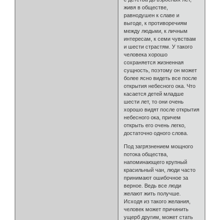
живя в обществе,
равнодушен к славе и
выгоде, к противоречиям
между людьми, к личным
интересам, к семи чувствам
и шести страстям. У такого
человека хорошо
сохраняется жизненная
сущность, поэтому он может
более ясно видеть все после
открытия небесного ока. Что
касается детей младше
шести лет, то они очень
хорошо видят после открытия
небесного ока, причем
открыть его очень легко,
достаточно одного слова.
Под загрязнением мощного
потока общества,
напоминающего крупный
красильный чан, люди часто
принимают ошибочное за
верное. Ведь все люди
желают жить получше.
Исходя из такого желания,
человек может причинить
ущерб другим, может стать