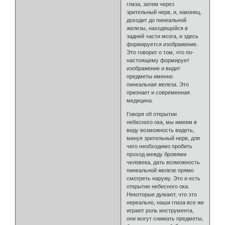
глаза, затем через
зрительный нерв, и, наконец,
доходит до пинеальной
железы, находящейся в
задней части мозга, и здесь
формируется изображение.
Это говорит о том, что по-
настоящему формирует
изображение и видит
предметы именно
пинеальная железа. Это
признает и современная
медицина.
Говоря об открытии
небесного ока, мы имеем в
виду возможность видеть,
минуя зрительный нерв, для
чего необходимо пробить
проход между бровями
человека, дать возможность
пинеальной железе прямо
смотреть наружу. Это и есть
открытие небесного ока.
Некоторые думают, что это
нереально, наши глаза все же
играют роль инструмента,
они могут снимать предметы,