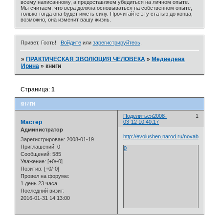
всему написанному, а предоставляем убедиться на личном опыте.
Мы считаем, что вера должна основываться на собственном опыте,
только тогда она будет иметь силу. Прочитайте эту статью до конца,
возможно, она изменит вашу жизнь.
Привет, Гость!
Войдите
или
зарегистрируйтесь
.
»
ПРАКТИЧЕСКАЯ ЭВОЛЮЦИЯ ЧЕЛОВЕКА
»
Медведева
Ирина
»
книги
Страница:
1
книги
Поделиться
2008-
1
Мастер
03-12 10:40:17
Администратор
http://evolushen.narod.ru/novabibliateka
Зарегистрирован
: 2008-01-19
Приглашений:
0
0
Сообщений:
585
Уважение:
[+0/-0]
Позитив:
[+0/-0]
Провел на форуме:
1 день 23 часа
Последний визит:
2016-01-31 14:13:00