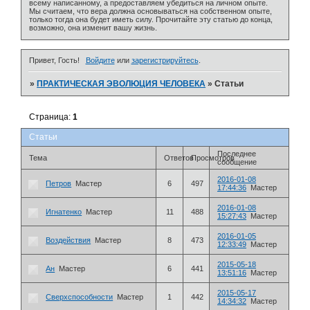
всему написанному, а предоставляем убедиться на личном опыте.
Мы считаем, что вера должна основываться на собственном опыте,
только тогда она будет иметь силу. Прочитайте эту статью до конца,
возможно, она изменит вашу жизнь.
Привет, Гость!
Войдите
или
зарегистрируйтесь
.
»
ПРАКТИЧЕСКАЯ ЭВОЛЮЦИЯ ЧЕЛОВЕКА
»
Статьи
Страница:
1
Статьи
Последнее
Тема
Ответов
Просмотров
сообщение
2016-01-08
Петров
Мастер
6
497
17:44:36
Мастер
2016-01-08
Игнатенко
Мастер
11
488
15:27:43
Мастер
2016-01-05
Воздействия
Мастер
8
473
12:33:49
Мастер
2015-05-18
Ан
Мастер
6
441
13:51:16
Мастер
2015-05-17
Сверхспособности
Мастер
1
442
14:34:32
Мастер